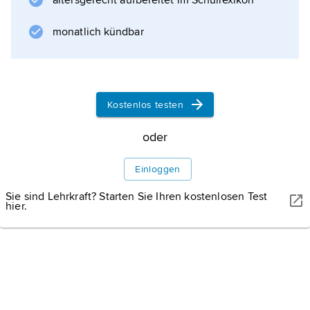
altersgerecht aufbereitet im Schullexikon
einen bedeutenden Korankommentar (9
Bände, 1883–92).
monatlich kündbar
Informationen zum Artikel
Kostenlos testen
oder
Einloggen
Sie sind Lehrkraft? Starten Sie Ihren kostenlosen Test
hier.