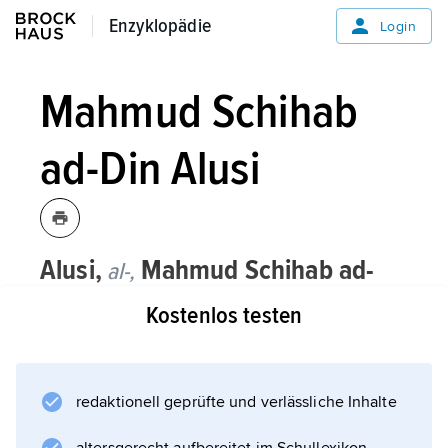
Enzyklopädie
Enzyklopädie
Login
Mahmud Schihab
ad-Din Alusi
Alusi,
Mahmud Schihab ad-
al-,
Din
, irakischer Schriftsteller, * Bagdad
Kostenlos testen
11. 12. 1802, † ebenda 20. 10. 1854,
Großvater von
Mahmud Schukri Alusi
;
redaktionell geprüfte und verlässliche Inhalte
schrieb Gedichte, Reisebeschreibungen, die
gute Zeitzeugnisse sind, Rechtswerke und