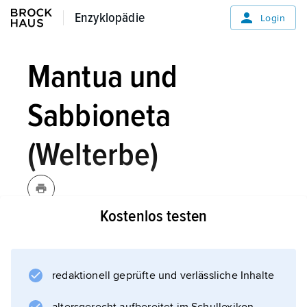
Enzyklopädie
Enzyklopädie
Login
Mantua und
Sabbioneta
(Welterbe)
Kostenlos testen
Beide Städte liegen in der Poebene in
Norditalien. Mantua, die Geburtsstadt Vergils,
wurde in der Renaissance von der
redaktionell geprüfte und verlässliche Inhalte
Fürstendynastie der Gonzaga geprägt und
stieg zu einer der bedeutendsten fürstlichen