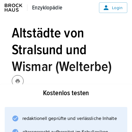
Enzyklopädie
Enzyklopädie
Login
Altstädte von
Stralsund und
Wismar (Welterbe)
Kostenlos testen
Die Altstädte von
Stralsund
und
redaktionell geprüfte und verlässliche Inhalte
Wismar
repräsentieren mit ihren Kaufmannshäusern