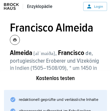
Enzyklopädie
Enzyklopädie
Login
Francisco Almeida
Almeida
Francisco
,
de,
[alˈmaiða]
portugiesischer Eroberer und Vizekönig
in Indien (1505–1508/09), * um 1450 in
Lissabon, † 1.3.1510 an der Saldanha Bay
Kostenlos testen
(Kapland).
Aus dem Geschlecht der Grafen von
redaktionell geprüfte und verlässliche Inhalte
Abrantes; nahm an den Kriegen gegen die
Mauren von Granada teil, wurde von König