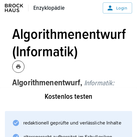
Enzyklopädie
Enzyklopädie
Login
Algorithmenentwurf
(Informatik)
Algorithmenentwurf,
Informatik:
Kostenlos testen
wesentlicher Schritt bei der numerischen
Lösung eines Problems, bei dem unter dem
Gesichtspunkt der Effizienz (
Komplexitätstheorie
redaktionell geprüfte und verlässliche Inhalte
) und unter Beachtung der Struktur des