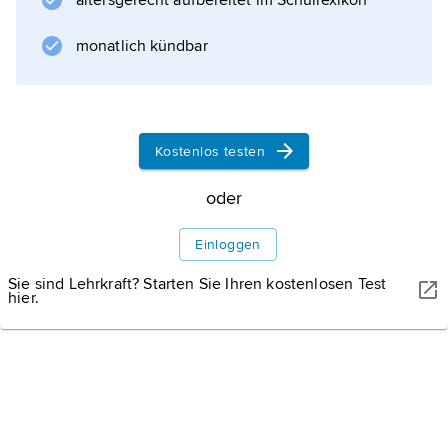
altersgerecht aufbereitet im Schullexikon
gestellten Problems die am besten geeignete
Lösungsstrategie ausgewählt wird.
monatlich kündbar
Informationen zum Artikel
Kostenlos testen
oder
Einloggen
Sie sind Lehrkraft? Starten Sie Ihren kostenlosen Test
hier.