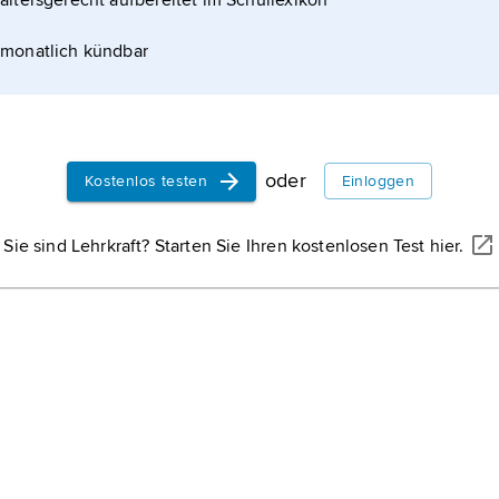
altersgerecht aufbereitet im Schullexikon
monatlich kündbar
oder
Kostenlos testen
Einloggen
Sie sind Lehrkraft? Starten Sie Ihren kostenlosen Test hier.
ALEXANTON/SHUTTERSTOCK