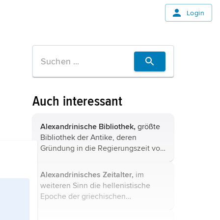
Login
Auch interessant
Alexandrinische Bibliothek,
größte
Bibliothek der Antike, deren
Gründung in die Regierungszeit von
Ptolemaios I. Soter
(305–283 v. Chr.)
fällt und die zusammen mit der
Alexandrinisches Zeitalter,
im
zeitgleich begründeten Akademie ...
weiteren Sinn die hellenistische
Epoche der griechischen
Wissenschaft, Literatur und Kunst,
etwa von
Alexander dem Großen
an.