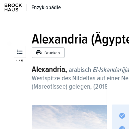
Enzyklopädie
Enzyklopädie
Alexandria (Ägypt
Drucken
1
/
5
Alexandria,
arabisch
El-Iskandarijja
Westspitze des Nildeltas auf einer 
(Mareotissee) gelegen, (2018) 5,1 Mi