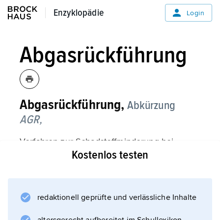
Enzyklopädie
Enzyklopädie
Login
Abgasrückführung
Abgasrückführung,
Abkürzung
AGR,
Verfahren zur Schadstoffminderung bei
Kostenlos testen
Verbrennungsmotoren. Dafür wird ein Teil der
Abgase vom Auspuff zum Ansaugrohr des
Verbrennungsmotors zurückgeführt und
dadurch die Verbrennungshöchsttemperatur
redaktionell geprüfte und verlässliche Inhalte
gemindert und die Menge der Stickoxide