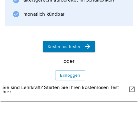
altersgerecht aufbereitet im Schullexikon
verringert. Die Abgasrückführung ist für Pkw
mit Euro-5-Abgasnorm zwingend, um die
monatlich kündbar
Grenzwerte einzuhalten; bei Dieselmotoren
ist sie die wichtigste Methode der
Stickoxidreduzierung.
Kostenlos testen
oder
Informationen zum Artikel
Einloggen
Sie sind Lehrkraft? Starten Sie Ihren kostenlosen Test
hier.