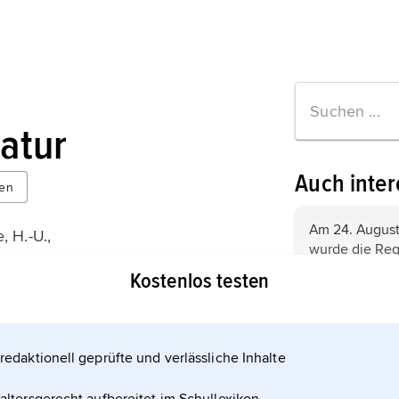
ratur
Auch inter
en
Am 24. August 
 H.-U.,
wurde die Reg
us
Neapel von e
Kostenlos testen
t 2010)
Ausbruch des 
erschüttert. D
Naturkatastr
Herculaneum, 
Naturereigniss
Landhäuser, w
großen Schäde
redaktionell geprüfte und verlässliche Inhalte
dicken Schich
ormationen zum Artikel
sondern v. a.
Bimsstein beg
Infrastrukture