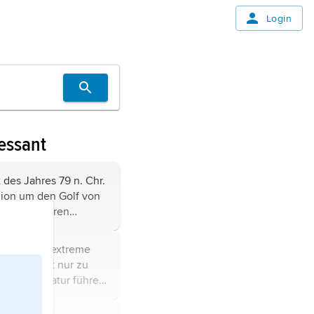
Login
essant
des Jahres 79 n. Chr.
ion um den Golf von
inem schweren
Vulkans Vesuv
ie Städte Pompeji und
ophen
sind extreme
dazu viele
e, die nicht nur zu
urden unter einer
n in der Natur führen,
t aus Lava und
 Bauwerke und
raben.
n zerstören sowie