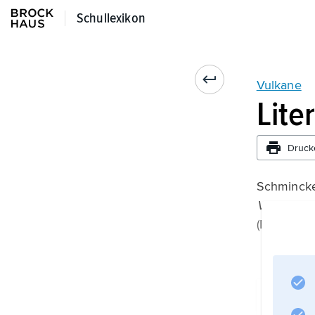
Schullexikon
Schullexikon
Vulkane
Lite
Druck
Schmincke,
Vulkanism
(Darmstad
Inf