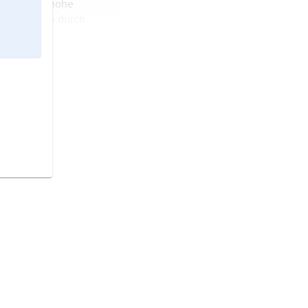
japanisch »hohe
esopfer, Verletzte
n«] ist eine durch
e zur Folge haben...
r Vulkanausbrüche
resoberfläche
e.
e
von 1962 war die
Konfrontation im
zwischen den USA und
on und wurde durch
ung von
.