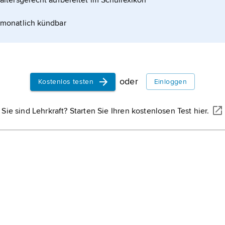
altersgerecht aufbereitet im Schullexikon
Ein
Tsunami
[
zahlreiche Tod
Wellen im Hafe
und Obdachlos
monatlich kündbar
Erdbeben ode
unter der Mee
erzeugte Well
Die
Kubakris
gefährlichste 
Kalten Krieg 
oder
Kostenlos testen
Einloggen
der Sowjetuni
die Stationier
sowjetischen..
Sie sind Lehrkraft? Starten Sie Ihren kostenlosen Test hier.