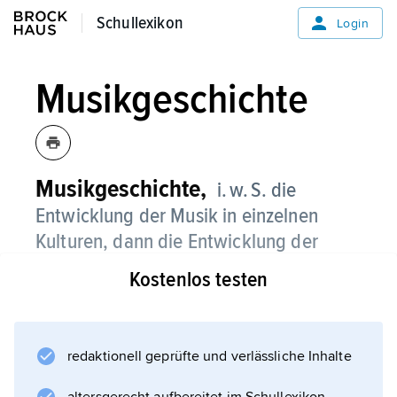
Schullexikon
Schullexikon
Login
Musikgeschichte
Musikgeschichte,
i. w. S. die
Entwicklung der Musik in einzelnen
Kulturen, dann die Entwicklung der
abendländischen
Musik
, i. e. S. der Teil
Kostenlos testen
der
Musikwissenschaft
, der den
geschichtlichen Zusammenhang, in dem
sich die Musik von ihren Anfängen bis
redaktionell geprüfte und verlässliche Inhalte
zur Gegenwart insgesamt oder in
einzelnen geschlossenen Kulturen