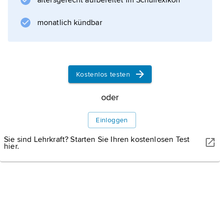
altersgerecht aufbereitet im Schullexikon
entwickelt hat, erforscht und darstellt.
monatlich kündbar
Ihre Hauptquelle ist die notierte Musik selbst,
zu der schriftliche und bildliche Zeugnisse
über alle die Musik direkt oder indirekt
betreffenden Sachverhalte treten, sowie
Kostenlos testen
darüber hinaus
oder
Musikinstrumente
und seit dem späten 19. Jahrhundert auch
Einloggen
Tonträger. Den wissenschaftlich-literarischen
Sie sind Lehrkraft? Starten Sie Ihren kostenlosen Test
Niederschlag finden die musikhistorische
hier.
Betrachtung und deren Gegenstand in der
Musikgeschichtsschreibung, die auf
Inhalte und
Chronologie