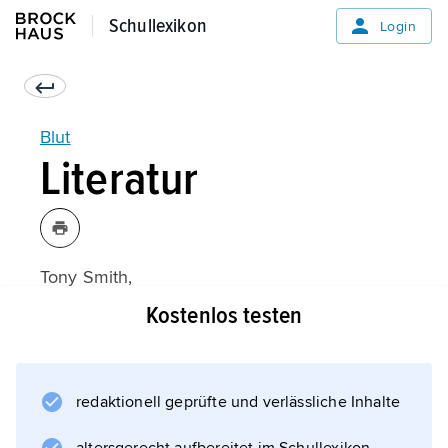
Schullexikon
Schullexikon
Login
Blut
Literatur
Tony Smith,
Der Körper des Menschen: Ein Bildatlas
Kostenlos testen
(München 2008)
redaktionell geprüfte und verlässliche Inhalte
Informationen zum Artikel