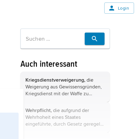
Login
Auch interessant
Kriegsdienstverweigerung,
die
Weigerung aus Gewissensgründen,
Kriegsdienst mit der Waffe zu
leisten. In Deutschland ist die
Kriegsdienstverweigerung in Artikel
Wehrpflicht,
die aufgrund der
4 Absatz 3 GG als Grundrecht
Wehrhoheit eines Staates
geschützt; danach ...
eingeführte, durch Gesetz geregelte
Verpflichtung der
Staatsangehörigen zum Wehrdienst.