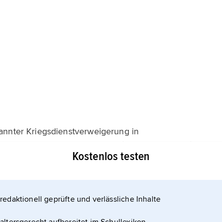
kannter Kriegsdienstverweigerung in
einrichtungen geleistet wurde (zuletzt 6 Monate),
Kostenlos testen
t als
Zivildienst nur noch im Spannungs- oder
vildienst wurden Aufgaben vorrangig
redaktionell geprüfte und verlässliche Inhalte