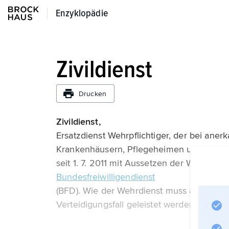
Enzyklopädie
Enzyklopädie
Zivildienst
Drucken
Zivildienst,
Ersatzdienst Wehrpflichtiger, der bei aner
Krankenhäusern, Pflegeheimen u. a. Sozial
seit 1. 7. 2011 mit Aussetzen der Wehrpflich
Bundesfreiwilligendienst
(BFD). Wie der Wehrdienst muss auch der 
Verteidigungsfall geleistet werden. Im Zi