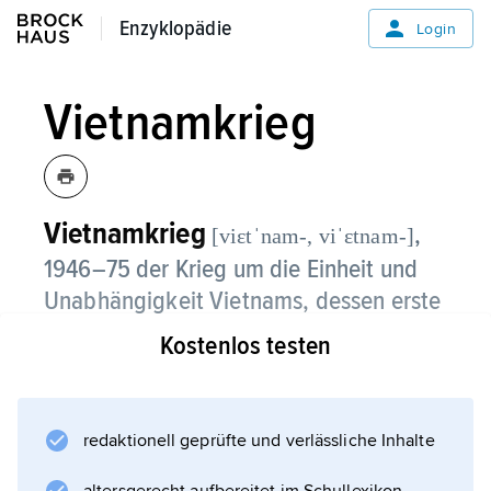
Enzyklopädie
Enzyklopädie
Login
Vietnamkrieg
Vietnamkrieg
,
[viεtˈnam-, viˈεtnam-]
1946–75 der Krieg um die Einheit und
Unabhängigkeit Vietnams, dessen erste
Phase (1946–54) auch als
Kostenlos testen
eigenständiger Krieg (
Indochinakrieg
)
betrachtet wird.
redaktionell geprüfte und verlässliche Inhalte