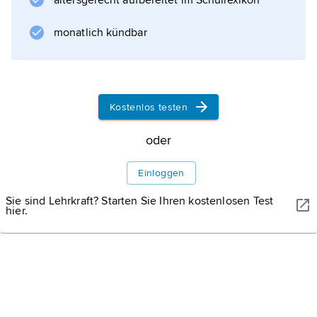
altersgerecht aufbereitet im Schullexikon
monatlich kündbar
Kostenlos testen
oder
Einloggen
Sie sind Lehrkraft? Starten Sie Ihren kostenlosen Test
hier.
WISSENMEDIA, GÜTERSLOH
Die Kriege in Indochina (Südostasien), 1954
–
76
Erste (»französische«)