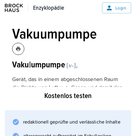
Enzyklopädie
Enzyklopädie
Login
Vakuumpumpe
Vaku|umpumpe
,
[v-]
Gerät, das in einem abgeschlossenen Raum
die Dichte von Luft u. a. Gasen und damit den
Kostenlos testen
Druck erniedrigt und so der Erzeugung,
Verbesserung und/oder Aufrechterhaltung
von
Vakuum
redaktionell geprüfte und verlässliche Inhalte
dient. Charakteristische Daten einer