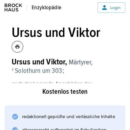
Enzyklopädie
Enzyklopädie
Login
Ursus und Viktor
Ursus und Viktor,
Märtyrer,
† Solothurn um 303;
nach der Legende Angehörige der
Kostenlos testen
Thebäischen Legion
, die aber von Agaunum (heute Saint-Maurice)
nach Solothurn fliehen konnten und dort
durch Kaiser
redaktionell geprüfte und verlässliche Inhalte
Maximian