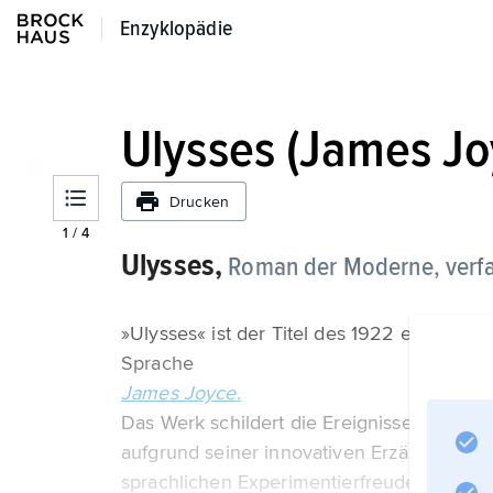
Enzyklopädie
Enzyklopädie
Ulysses (James Jo
Drucken
1
/
4
Ulysses,
Roman der Moderne, verf
»Ulysses« ist der Titel des 1922 erschiene
Sprache
James Joyce
.
Das Werk schildert die Ereignisse eines ein
aufgrund seiner innovativen Erzähltechnik
sprachlichen Experimentierfreude als eine