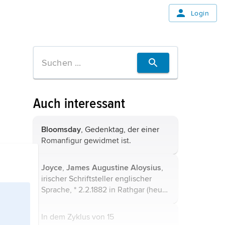
Login
Auch interessant
Bloomsday
, Gedenktag, der einer
Romanfigur gewidmet ist.
Joyce
,
James Augustine Aloysius
,
irischer Schriftsteller englischer
Sprache, * 2.2.1882 in Rathgar (heute
zu Rathmines and Rathgar, bei
Dublin
), † 13.1.1941 in
Zürich
. ...
In dem Zyklus von 15