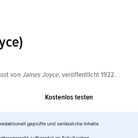
yce)
asst von
James Joyce
, veröffentlicht 1922.
nen Romans des irischen Schriftstellers englischer
Kostenlos testen
zigen Tages, des 16. Juni 1904, in Dublin und gilt
redaktionell geprüfte und verlässliche Inhalte
, seines vielschichtigen Aufbaus und seiner
s der bedeutendsten Werke der Weltliteratur des