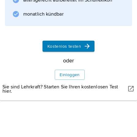
altersgerecht aufbereitet im Schullexikon
Maria,
den fünf gebirgigen Vulkaninseln
monatlich kündbar
Rimatara
(8 km
2
),
Kostenlos testen
Rurutu
(28 km
oder
2
; mit Flugplatz),
Einloggen
Tubuai
Sie sind Lehrkraft? Starten Sie Ihren kostenlosen Test
(47 km
hier.
2
, bis 310
Informationen zum Artikel