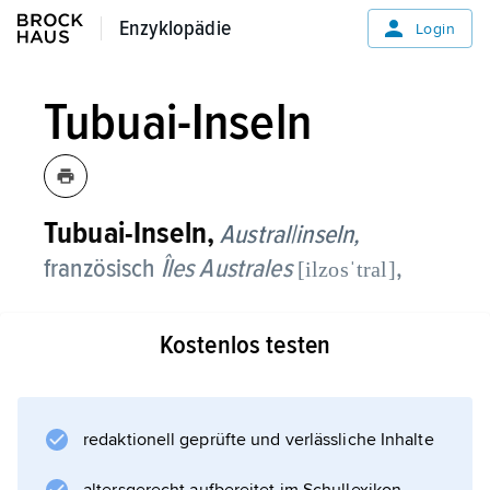
Enzyklopädie
Enzyklopädie
Login
Tubuai-Inseln
Tubuai-Inseln,
Austral|inseln,
französisch
Îles Australes
,
[ilzosˈtral]
zu Französisch-Polynesien gehörende
Kostenlos testen
Inselgruppe im Pazifik, südlich der
Gesellschaftsinseln, zwischen 21° 45″ und 28°
südlicher Breite sowie 143° 30″ und 155°
westlicher Länge, bestehend aus dem
redaktionell geprüfte und verlässliche Inhalte
unbewohnten Atoll