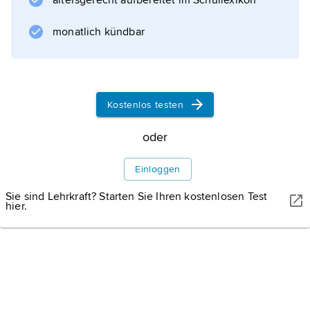
altersgerecht aufbereitet im Schullexikon
monatlich kündbar
Kostenlos testen
oder
Einloggen
Sie sind Lehrkraft? Starten Sie Ihren kostenlosen Test
hier.
THATREEC / SHUTTERSTOCK.COM
Tientsin.
Stadtlandschaft von Tientsin (China).