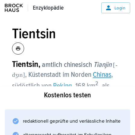
Enzyklopädie
Enzyklopädie
Login
Tientsin
Tientsin,
amtlich chinesisch
Tianjin
[-
, Küstenstadt im Norden
Chinas
,
dʒɪn]
2
südöstlich von
Peking
, 168 km
, als
Verwaltungsgebiet (seit 1967 erneut
Kostenlos testen
regierungsunmittelbare Stadt im Rang
einer Provinz) Gesamtfläche von
2
11 920 km
redaktionell geprüfte und verlässliche Inhalte
und (2017) 12 Mio.
Einwohner.