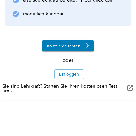
altersgerecht aufbereitet im Schullexikon
Nachfrage ist die zunehmende
Internationalisierung der Hochschulbildung (
monatlich kündbar
europäischer Hochschulraum
).
Kostenlos testen
Informationen zum Artikel
oder
Einloggen
Sie sind Lehrkraft? Starten Sie Ihren kostenlosen Test
hier.