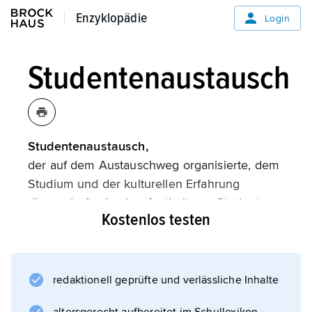
Enzyklopädie
Enzyklopädie
Login
Studentenaustausch
Studentenaustausch,
der auf dem Austauschweg organisierte, dem
Studium und der kulturellen Erfahrung
dienende Auslandsaufenthalt von Studenten,
Kostenlos testen
dem sich in Deutschland u. a. der Deutsche
Akademische Austauschdienst (DAAD), die
Alexander von Humboldt-Stiftung und die
Fulbright-Kommission besonders widmen.
redaktionell geprüfte und verlässliche Inhalte
Hintergrund einer stetig wachsenden