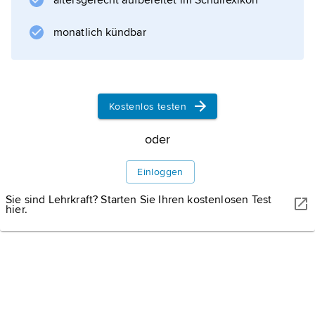
altersgerecht aufbereitet im Schullexikon
Kulturzyklentheorie
entwickelte Spengler
monatlich kündbar
Werke
Kostenlos testen
oder
Informationen zum Artikel
Einloggen
Sie sind Lehrkraft? Starten Sie Ihren kostenlosen Test
hier.