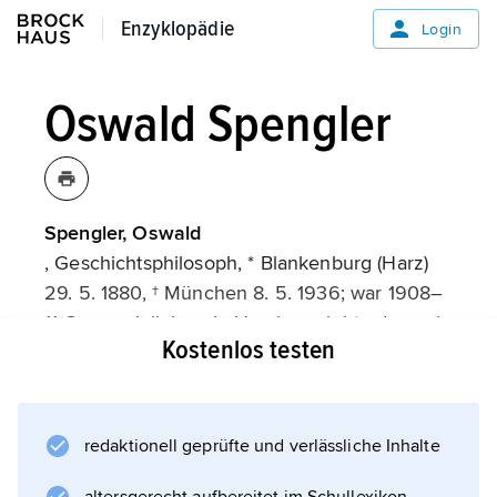
Enzyklopädie
Enzyklopädie
Login
Oswald Spengler
Spengler, Oswald
, Geschichtsphilosoph, * Blankenburg (Harz)
29. 5. 1880, † München 8. 5. 1936; war 1908–
11 Gymnasiallehrer in Hamburg, lebte dann als
Kostenlos testen
freier Schriftsteller in München. 1918–22
erschien sein Hauptwerk »Der Untergang des
Abendlandes« (2 Bände), das das moderne
Geschichtsbild nachhaltig geprägt hat. Im
redaktionell geprüfte und verlässliche Inhalte
Sinne der