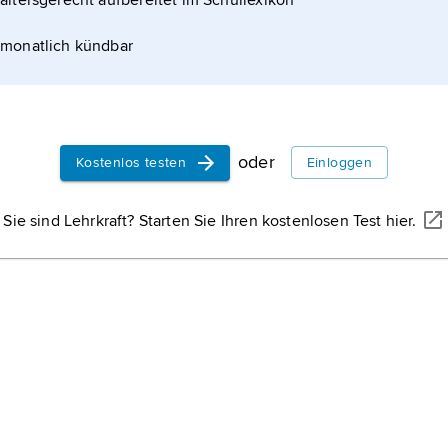
altersgerecht aufbereitet im Schullexikon
Meisen
[altho
eigentlich »di
monatlich kündbar
Paridae,
Famili
knapp 50 Arte
die in offenen
Biodiversität
i
Wäldern und S
Vielfalt auf d
Nordhalbkugel 
diese Vielfalt
oder
Kostenlos testen
Einloggen
Organisations
Russland,
Staa
Sie sind Lehrkraft? Starten Sie Ihren kostenlosen Test hier.
Nordasien; Hau
Estland,
Staat
Hauptstadt ist 
Japan
, Staat 
Westrand des 
Hauptstadt ist