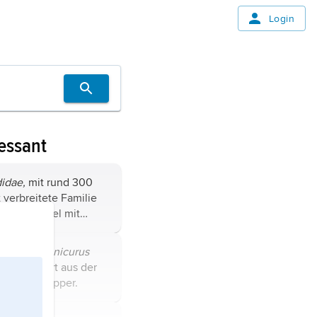
Login
essant
didae,
mit rund 300
 verbreitete Familie
er Singvögel mit
ankem Schnabel und
n Beinen; Männchen
wanz,
Phoenicurus
sind oft verschieden
ingvogelart aus der
liegenschnäpper.