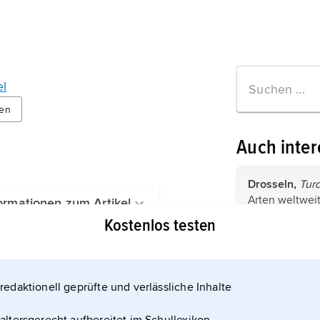
el
en
Auch inter
Drosseln,
Tur
Arten weltweit
ormationen zum Artikel
12–33 cm lang
Kostenlos testen
spitzem, schl
relativ lange
Gartenrotsch
und Weibchen 
phoenicurus,
S
gefärbt. ...
Familie der F
redaktionell geprüfte und verlässliche Inhalte