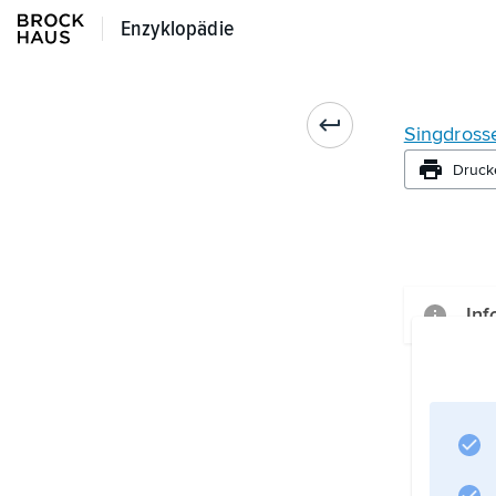
Enzyklopädie
Enzyklopädie
Singdross
Druck
Inf