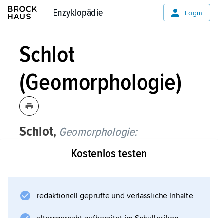
Enzyklopädie
Enzyklopädie
Login
Schlot
(Geomorphologie)
Schlot,
Geomorphologie:
Kostenlos testen
Karstschlot,
natürlicher Schacht im
Karst
, durch Sickerwasser entlang von
redaktionell geprüfte und verlässliche Inhalte
Schichtfugen und Klüften entstanden. Knüpft