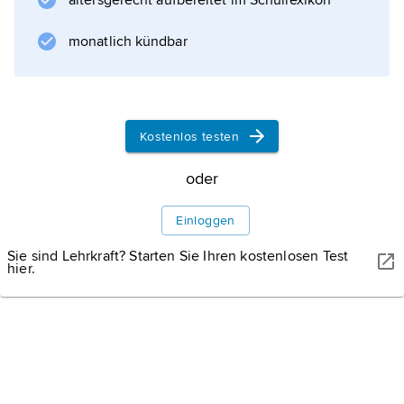
altersgerecht aufbereitet im Schullexikon
der Schlot an eine Kreuzungsstelle von zwei
oder mehr Klüften an, so bildet er an der
monatlich kündbar
Oberfläche eine unregelmäßige sternförmige
Vertiefung (»Karrendoline«).
Kostenlos testen
Informationen zum Artikel
oder
Einloggen
Sie sind Lehrkraft? Starten Sie Ihren kostenlosen Test
hier.