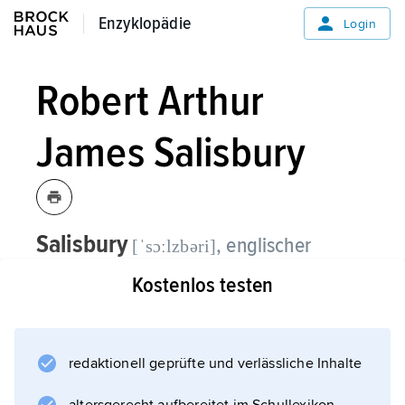
Enzyklopädie
Enzyklopädie
Login
Robert Arthur
James Salisbury
Salisbury
, englischer
[ˈsɔːlzbəri]
Adelstitel, 1337 mit der Würde eines
Kostenlos testen
Earls an die Familie Montagu, dann an
andere Familien verliehen, fiel 1605 an
die Familie Cecil (seit 1789 Marquesses
redaktionell geprüfte und verlässliche Inhalte
Robert
of Salisbury). Vertreter: