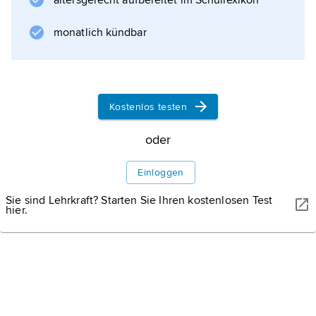
Literatur
altersgerecht aufbereitet im Schullexikon
monatlich kündbar
Informationen zum Artikel
Kostenlos testen
oder
Einloggen
Sie sind Lehrkraft? Starten Sie Ihren kostenlosen Test
hier.