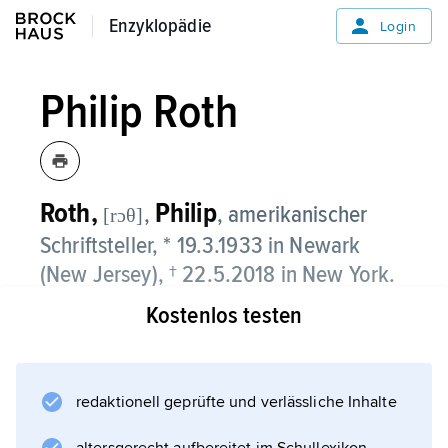
Enzyklopädie
Enzyklopädie
Login
Philip Roth
Roth,
Philip
,
, amerikanischer
[rɔθ]
Schriftsteller, * 19.3.1933 in Newark
(New Jersey), † 22.5.2018 in New York.
Kostenlos testen
P. Roth
zählt aufgrund seines vielseitigen literarischen
Werks zu den bedeutendsten amerikanischen
Schriftstellern nach dem Zweiten Weltkrieg.
redaktionell geprüfte und verlässliche Inhalte