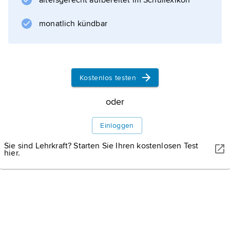
altersgerecht aufbereitet im Schullexikon
monatlich kündbar
SMIT/SHUTTERSTOCK
Robben: Kolonien
Robben bewohnen die Küsten aller Meere, vorzugsweise in
Kostenlos testen
kalten Gebieten. Vor allem zur Paarungszeit leben die
geselligen Tiere in großen Kolonien.
oder
Einloggen
Sie sind Lehrkraft? Starten Sie Ihren kostenlosen Test
hier.
Informationen zum Artikel