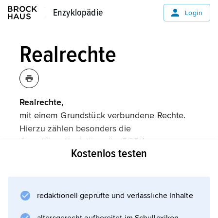
Enzyklopädie
Enzyklopädie
Login
Realrechte
Realrechte,
mit einem Grundstück verbundene Rechte.
Hierzu zählen besonders die
Grunddienstbarkeiten des BGB (
Kostenlos testen
Dienstbarkeit
). Realrechte nach altem Herkommen (Forst-
und Weidegerechtigkeit) sind nach Erlass des
BGB zum Teil erhalten geblieben (Artikel 184
redaktionell geprüfte und verlässliche Inhalte
Einführungsgesetz zum BGB). Zu den