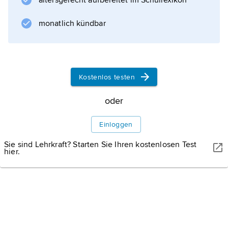
altersgerecht aufbereitet im Schullexikon
Realrechten gehören ferner
Realgewerbeberechtigungen
monatlich kündbar
als öffentlich-rechtliche, an ein bestimmtes
Grundstück
Kostenlos testen
Informationen zum Artikel
oder
Einloggen
Sie sind Lehrkraft? Starten Sie Ihren kostenlosen Test
hier.