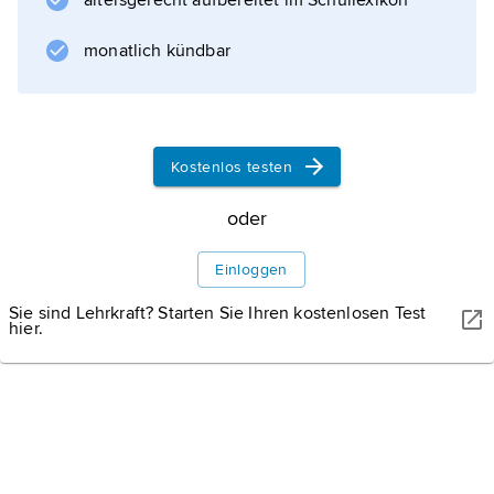
altersgerecht aufbereitet im Schullexikon
, die über einen Generator die
Fahrzeugbatterie auflädt. Der
monatlich kündbar
Verbrennungsmotor wird meist nur dann aktiv,
wenn die Batteriekapazität erschöpft ist, bei
einigen Konzepten kann er das Fahrzeug
Kostenlos testen
oder
Informationen zum Artikel
Einloggen
Sie sind Lehrkraft? Starten Sie Ihren kostenlosen Test
hier.