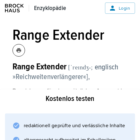
Enzyklopädie
Enzyklopädie
Login
Range Extender
Range Extender
englisch
[ˈreɪndʒ-;
»Reichweitenverlängerer«],
Bezeichnung für ein zusätzliches Aggregat in
Kostenlos testen
einem
Elektrofahrzeug
, um dessen Reichweite zu erhöhen. In der
Regel handelt es sich dabei um einen kleinen
redaktionell geprüfte und verlässliche Inhalte
Verbrennungsmotor