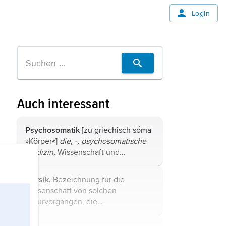
Login
Auch interessant
Psychosomatik
[zu griechisch sṓma
»Körper«]
die, -, psychosomatische
Medizin,
Wissenschaft und
Heilkunde von den wechselseitigen
Beziehungen psychischer, sozialer
Physik,
Bezeichnung für die
und körperlicher Vorgänge in ihrer
Wissenschaft von solchen
Bedeutung ...
Naturvorgängen, die
experimenteller Erforschung,
messender Erfassung und