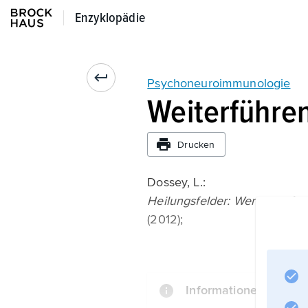
Enzyklopädie
Enzyklopädie
Psychoneuroimmunologie
Weiterführen
Drucken
Dossey, L.:
Heilungsfelder: Wenn die Se
(2012);
Informationen zum Art