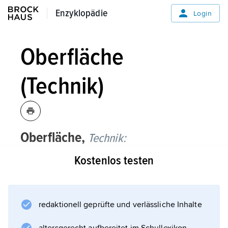
Enzyklopädie
Enzyklopädie
Login
Oberfläche
(Technik)
Oberfläche,
Technik:
Kostenlos testen
Grenze zwischen zwei Medien, hier zwischen
einem festen Körper beziehungsweise einem
technischen Gebilde (Werkstück, Bauteil) und
dem umgebenden Raum (Vakuum,
redaktionell geprüfte und verlässliche Inhalte
Atmosphäre, Flüssigkeit oder Boden). Die