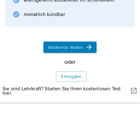
altersgerecht aufbereitet im Schullexikon
Oberfläche hat entweder eine bestimmende
Funktion (z. B. Zylinderlauffläche im Motor)
monatlich kündbar
oder eine untergeordnete Aufgabe (z. B.
Außenfläche eines Motorblocks). Oberflächen
entstehen mit sehr unterschiedlichen
Kostenlos testen
oder
Informationen zum Artikel
Einloggen
Sie sind Lehrkraft? Starten Sie Ihren kostenlosen Test
hier.