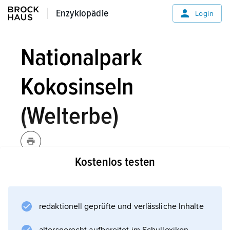
Enzyklopädie
Enzyklopädie
Login
Nationalpark
Kokosinseln
(Welterbe)
Kostenlos testen
Als einzige ostpazifische Insel ist die etwa 24
km² große Kokosinsel mit tropischem
Regenwald bedeckt. Steile Felswände,
redaktionell geprüfte und verlässliche Inhalte
Wasserfälle und Urwald wechseln sich auf der
Insel ab, die als legendäre »Schatzinsel« von