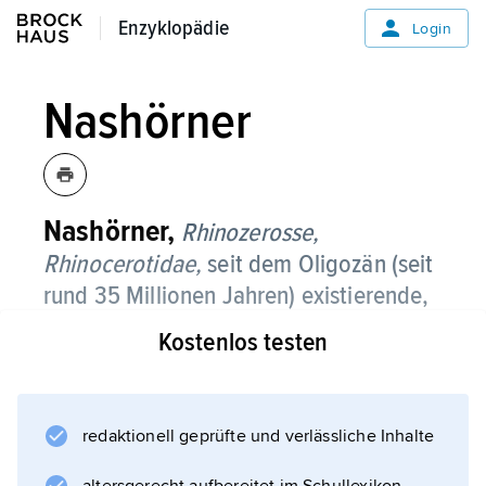
Enzyklopädie
Enzyklopädie
Login
Nashörner
Nashörner,
Rhinozerosse,
Rhinocerotidae,
seit dem Oligozän (seit
rund 35 Millionen Jahren) existierende,
heute mit nur fünf Arten in Savannen
Kostenlos testen
und Grasländern Afrikas und Asiens
verbreitete Familie der
Unpaarhufer
.
redaktionell geprüfte und verlässliche Inhalte
Körperbau:
Nashörner sind etwa 2–4 m körperlange,