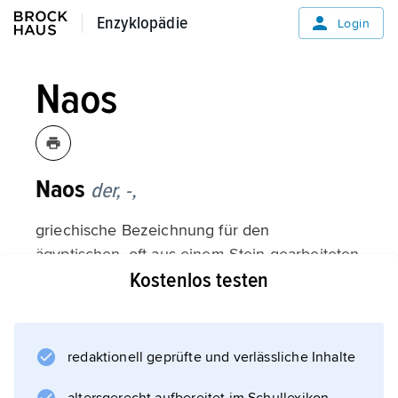
Enzyklopädie
Enzyklopädie
Login
Naos
Naos
der, -,
griechische Bezeichnung für den
ägyptischen, oft aus einem Stein gearbeiteten
Kostenlos testen
Götterbildschrein; auch für einen griechischen
Tempeltyp, eigentlich nur für den inneren
Kernbau eines Tempels, d. h. Cella mit
Vorhalle (Pronaos) und gegebenenfalls
redaktionell geprüfte und verlässliche Inhalte
Rückhalle (Opisthodomos).