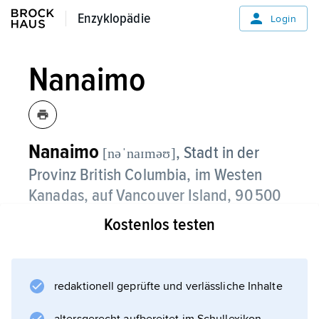
Enzyklopädie
Enzyklopädie
Login
Nanaimo
Nanaimo
, Stadt in der
[nəˈnaɪməʊ]
Provinz British Columbia, im Westen
Kanadas, auf Vancouver Island, 90 500
Einwohner;
Kostenlos testen
Malaspina University College; Holzwirtschaft
und Fischerei; bedeutender Hafen,
Fährverkehr nach Vancouver.
redaktionell geprüfte und verlässliche Inhalte