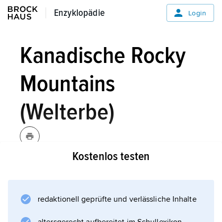
Enzyklopädie
Enzyklopädie
Login
Kanadische Rocky
Mountains
(Welterbe)
Kostenlos testen
Die kanadischen Rocky Mountains zählen zu
den schönsten und beeindruckendsten
Gebirgslandschaften der Welt. Fünf
redaktionell geprüfte und verlässliche Inhalte
Nationalparks und mehr als 60 Provinzparks
schützen die Schönheit der Natur und die