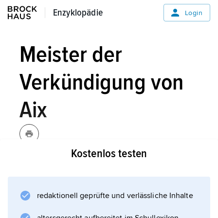
Enzyklopädie
Enzyklopädie
Login
Meister der
Verkündigung von
Aix
Kostenlos testen
Meister der Verkündigung von
Aix
, um die Mitte des
[- εks]
15. Jahrhunderts tätiger französischer
redaktionell geprüfte und verlässliche Inhalte
Maler, benannt nach einem für die