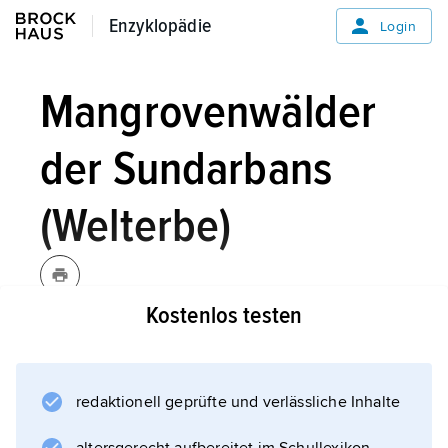
Enzyklopädie
Enzyklopädie
Login
Mangrovenwälder
der Sundarbans
(Welterbe)
Kostenlos testen
Das etwa 6000 km² große Schutzgebiet liegt
im Delta des Ganges, des Brahmaputra und
des Meghna im Grenzgebiet zu Indien. Die
redaktionell geprüfte und verlässliche Inhalte
Sundarbans bilden den größten
zusammenhängenden Mangrovendschungel