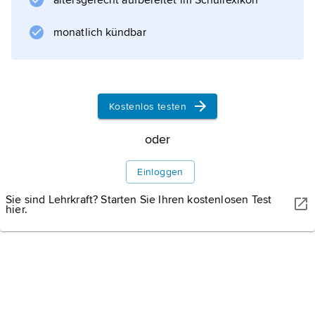
altersgerecht aufbereitet im Schullexikon
), Zeichen Δ. Im dreidimensionalen Raum gilt
bei Verwendung kartesischer Koordinaten:
monatlich kündbar
Informationen zum Artikel
Kostenlos testen
oder
Einloggen
Sie sind Lehrkraft? Starten Sie Ihren kostenlosen Test
hier.