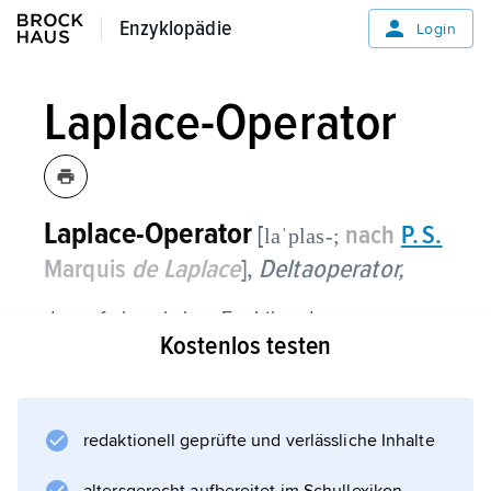
Enzyklopädie
Enzyklopädie
Login
Laplace-Operator
Laplace-Operator
[
nach
P. S.
laˈplas-;
Marquis
de Laplace
],
Deltaoperator,
der auf eine skalare Funktion der
Kostenlos testen
Ortskoordinaten anwendbare Operator div
grad (
Divergenz
,
redaktionell geprüfte und verlässliche Inhalte
Gradient