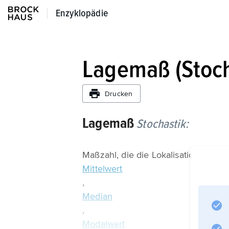
Enzyklopädie
Enzyklopädie
Lagemaß (Stoch
Drucken
Lagemaß
Stochastik:
Maßzahl, die die Lokalisation einer 
Mittelwert
,
Median
,
Modalwert