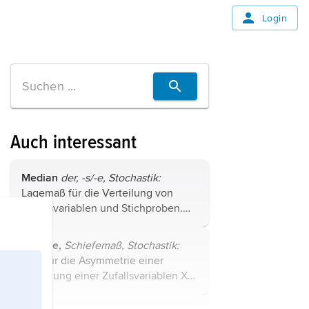
Login
Auch interessant
Median
der, -s/-e,
Stochastik:
Lagemaß für die Verteilung von
Zufallsvariablen und Stichproben.
Für eine stetige Zufallsvariable ist
der Median derjenige Wert, für den
Schiefe,
Schiefemaß,
Stochastik:
die Verteilungsfunktion den Wert ...
Maß für die Asymmetrie einer
Verteilung einer Zufallsvariablen X
oder einer empirischen Verteilung.
Am häufigsten verwendet wird das