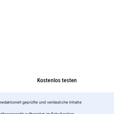
nahe Gegenstände scharf auf der Netzhaut
Kostenlos testen
genstände unscharf gesehen werden.
redaktionell geprüfte und verlässliche Inhalte