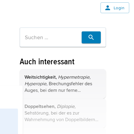
Login
Auch interessant
Weitsichtigkeit,
Hypermetropie,
Hyperopie,
Brechungsfehler des
Auges, bei dem nur ferne
Gegenstände scharf auf der
Netzhaut abgebildet werden,
Doppeltsehen,
Diplopie,
wohingegen nahe Gegenstände
Sehstörung, bei der es zur
unscharf gesehen ...
Wahrnehmung von Doppelbildern
kommt. Beim
binokularen
Doppeltsehen
wird der beobachtete