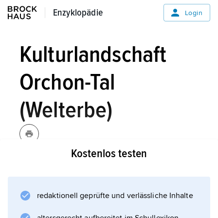
Enzyklopädie
Enzyklopädie
Login
Kulturlandschaft
Orchon-Tal
(Welterbe)
Kostenlos testen
Die Kulturlandschaft des Orchon-Tales liegt im
Changaigebirge zu beiden Seiten des Flusses
Orchon. Der Strom ist die Lebensader der
redaktionell geprüfte und verlässliche Inhalte
Region und von alters her Nomadenland. Zum
Welterbe gehören auch archäologische