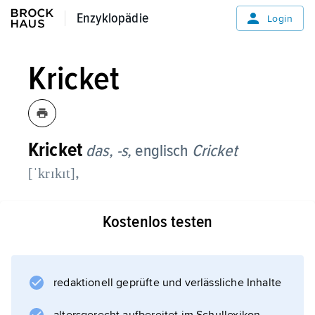
Enzyklopädie
Enzyklopädie
Login
Kricket
Kricket
das, -s,
englisch
Cricket
,
[ˈkrɪkɪt]
Schlagball- und Abwurfspiel zwischen zwei
Kostenlos testen
Mannschaften mit je elf Spielern. Gespielt
wird Kricket auf einem mindestens 60 × 80 m
großen Spielfeld. In der Feldmitte stehen im
Abstand von 20,12 m die beiden Tore
redaktionell geprüfte und verlässliche Inhalte
(Wickets), die aus drei