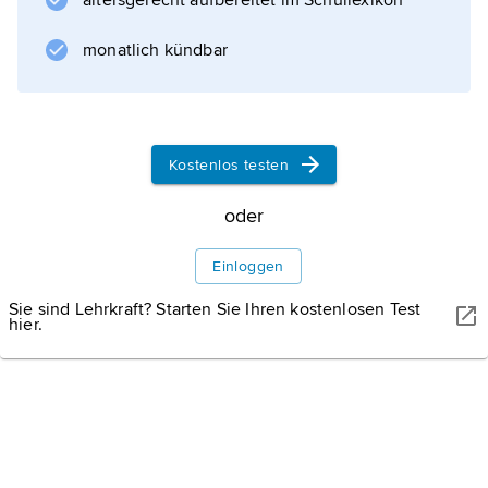
altersgerecht aufbereitet im Schullexikon
nebeneinanderstehenden, 71,1 cm hohen
Stäben bestehen (Abstand: 11,1 cm). Auf den
monatlich kündbar
Stäben
Kostenlos testen
Informationen zum Artikel
oder
Einloggen
Sie sind Lehrkraft? Starten Sie Ihren kostenlosen Test
hier.