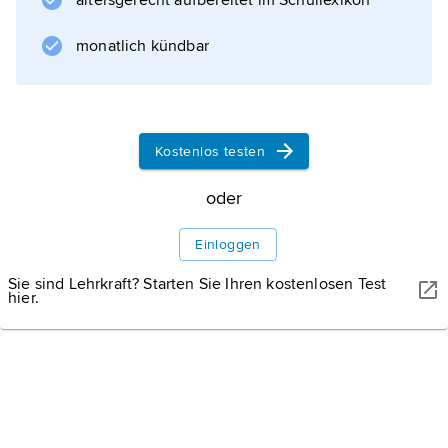
altersgerecht aufbereitet im Schullexikon
Y. Bar-Hillel
1953 auf natürliche Sprachen übertragen
monatlich kündbar
wurde. Von besonderer Bedeutung für die
Sprachwissenschaft wurde die
Kategorialgrammatik durch die
Montague-Grammatik
Kostenlos testen
sowie ihren starken Einfluss auf einen
oder
Einloggen
Informationen zum Artikel
Sie sind Lehrkraft? Starten Sie Ihren kostenlosen Test
hier.