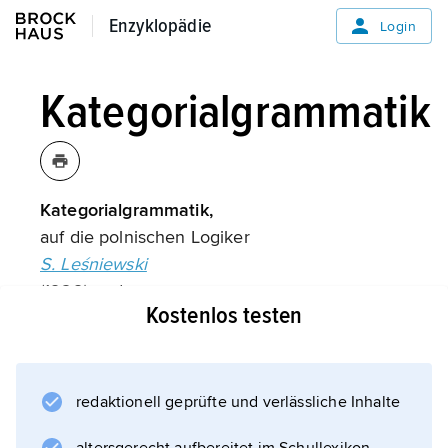
Enzyklopädie
Enzyklopädie
Login
Kategorialgrammatik
Kategorialgrammatik,
auf die polnischen Logiker
S. Leśniewski
(1929) und
Kostenlos testen
K. Ajdukiewicz
(1935) zurückgehende, ursprünglich für
formale Sprachen konzipierte Methode der
syntaktischen Beschreibung von Sätzen, die
redaktionell geprüfte und verlässliche Inhalte
von