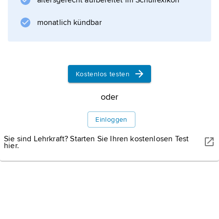
altersgerecht aufbereitet im Schullexikon
), der akut oder auch langfristig zu
bedrohlichen Komplikationen führen kann. Bei
monatlich kündbar
der
elektrischen Kardioversion
wird versucht, durch eine synchronisierte
Defibrillation
Kostenlos testen
wieder einen Sinusrhythmus zu
oder
Einloggen
Informationen zum Artikel
Sie sind Lehrkraft? Starten Sie Ihren kostenlosen Test
hier.