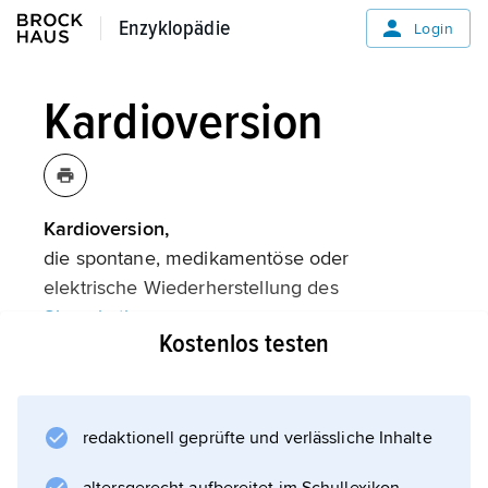
Enzyklopädie
Enzyklopädie
Login
Kardioversion
Kardioversion,
die spontane, medikamentöse oder
elektrische Wiederherstellung des
Sinusrhythmus
Kostenlos testen
. Meist besteht vor der Kardioversion ein
unregelmäßiger (
Vorhofflimmern
) oder zu schneller Herzrhythmus (z. B.
redaktionell geprüfte und verlässliche Inhalte
Vorhofflattern