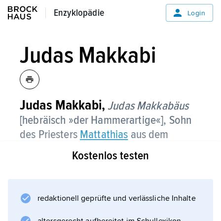
Enzyklopädie
Enzyklopädie
Login
Judas Makkabi
Judas Makkabi,
Judas Makkabäus
[hebräisch »der Hammerartige«], Sohn
des Priesters
Mattathias
aus dem
Geschlecht der Hasmonäer.
Kostenlos testen
Judas leitete nach dem Tod seines Vaters den
Befreiungskampf der
Juden
redaktionell geprüfte und verlässliche Inhalte
gegen die hellenistische jüdische Adelspartei