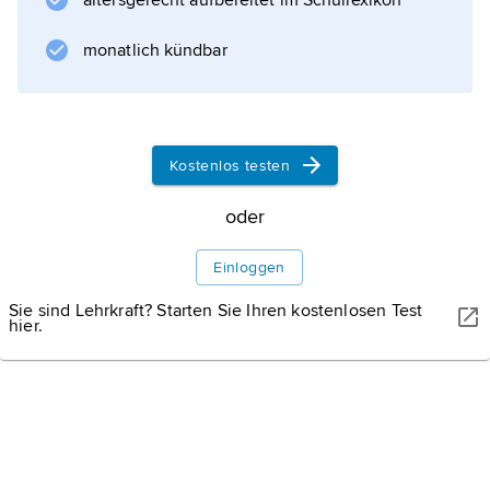
altersgerecht aufbereitet im Schullexikon
und deren Protektoren, den
Seleukidenherrscher
monatlich kündbar
Antiochos IV. Epiphanes
und seinen Nachfolger. Er schlug die
seleukidischen Truppen, nahm 164 v. Chr. den
Jerusalemer Tempel ein und weihte ihn neu
Kostenlos testen
(seither feiern die Juden das Fest
Chanukka
oder
).
Einloggen
Sie sind Lehrkraft? Starten Sie Ihren kostenlosen Test
hier.
Informationen zum Artikel