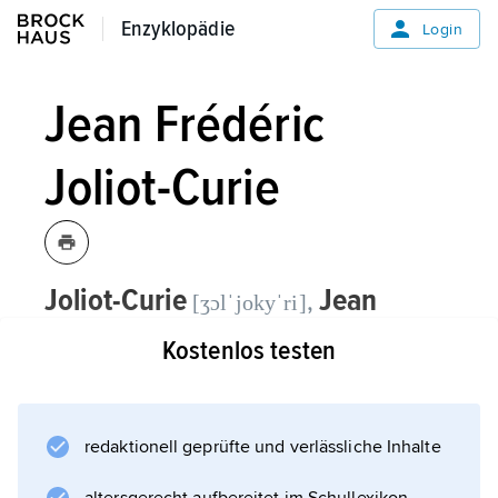
Enzyklopädie
Enzyklopädie
Login
Jean Frédéric
Joliot-Curie
Joliot-Curie
Jean
,
[ʒɔlˈjokyˈri]
Frédéric
, eigentlich
J. F. Joliot
,
[ʒɔlˈjo]
Kostenlos testen
französischer Physiker, * 19.3.1900 in
Paris, † 14.8.1958
ebenda; Nobelpreisträger für Chemie
redaktionell geprüfte und verlässliche Inhalte
1935, ⚭ (ab 1926) mit
Irène Joliot-Curie
.