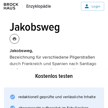
Enzyklopädie
Enzyklopädie
Login
Jakobsweg
Jakobsweg,
Bezeichnung für verschiedene Pilgerstraßen
durch Frankreich und Spanien nach Santiago
de Compostela zum Grab des heiligen
Kostenlos testen
Jakobus des Älteren
, die zugleich wichtige Handelsstraßen waren
und wesentlich zur Vermittlung und
Verbreitung burgundischer Architektur und
redaktionell geprüfte und verlässliche Inhalte
Skulptur beitrugen. Im 12. Jahrhundert hatten