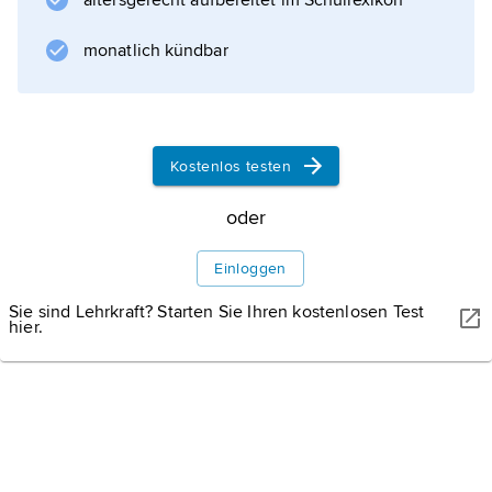
altersgerecht aufbereitet im Schullexikon
soziale Interessenkonflikte. Daraus wird die
Notwendigkeit einer teleologischen
monatlich kündbar
Auslegung des Gesetzes hergeleitet,
Kostenlos testen
Informationen zum Artikel
oder
Einloggen
Sie sind Lehrkraft? Starten Sie Ihren kostenlosen Test
hier.