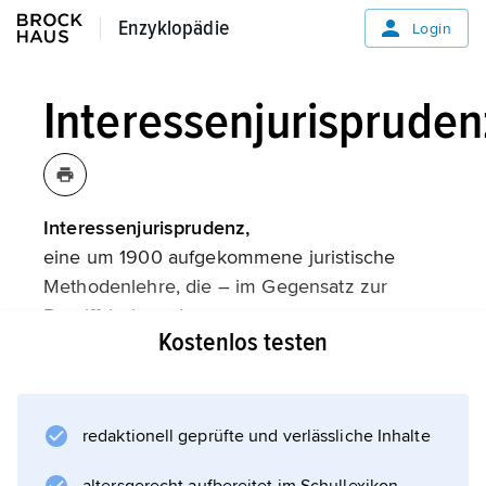
Enzyklopädie
Enzyklopädie
Login
Interessenjurispruden
Interessenjurisprudenz,
eine um 1900 aufgekommene juristische
Methodenlehre, die – im Gegensatz zur
Begriffsjurisprudenz
Kostenlos testen
– die Rechtsordnung nicht als System
klassifikatorischer Begriffe versteht, aus
denen sich Entscheidungssätze deduzieren
lassen, sondern als ein System von
redaktionell geprüfte und verlässliche Inhalte
Bewertungsregeln für wirtschaftliche und