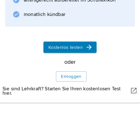
altersgerecht aufbereitet im Schullexikon
der Inselgruppe ist ein bedeutendes
Brutgebiet
monatlich kündbar
Der Tummelplatz der
gefiederten
Kostenlos testen
Meeressegler
oder
Einloggen
Sie sind Lehrkraft? Starten Sie Ihren kostenlosen Test
Informationen zum Artikel
hier.