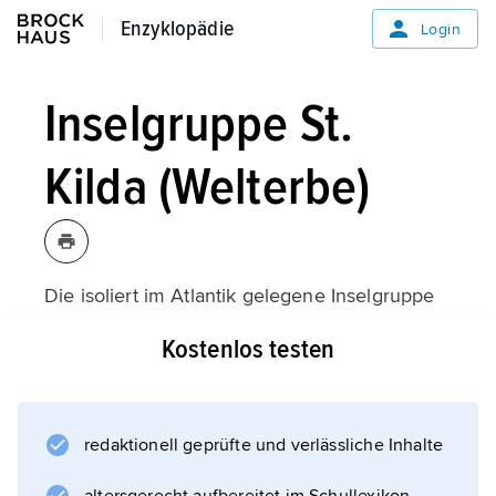
Enzyklopädie
Enzyklopädie
Login
Inselgruppe St.
Kilda (Welterbe)
Die isoliert im Atlantik gelegene Inselgruppe
mit den Inseln Hirta, Dun, Soay und Boreray
Kostenlos testen
gehört zu den Äußeren Hebriden. Die Eilande
waren mindestens zwei Jahrtausende lang
bewohnt. Hauptinsel ist Hirta, die 1930 von
den letzten Einwohnern verlassen wurde. Das
redaktionell geprüfte und verlässliche Inhalte
seit 1957 bestehende Naturschutzareal auf