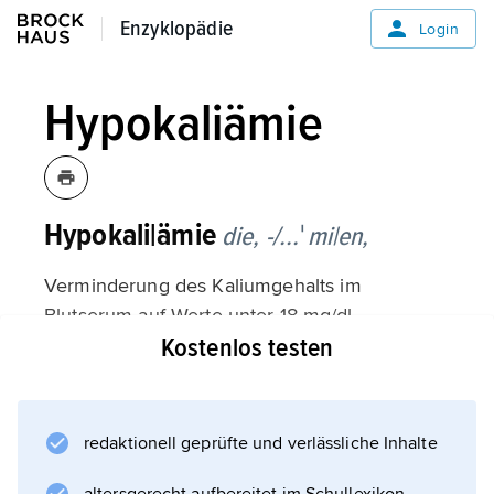
Enzyklopädie
Enzyklopädie
Login
Hypokaliämie
Hypokali|ämie
die, -/...ˈmi|en,
Verminderung des Kaliumgehalts im
Blutserum auf Werte unter 18 mg/dl
Kostenlos testen
beziehungsweise 3,5 mmol/l; häufigste
Ursache sind Mineralverluste durch schweres
Erbrechen, Durchfall, Missbrauch von
Abführmitteln oder länger andauernde
redaktionell geprüfte und verlässliche Inhalte
Behandlung mit harntreibenden Mitteln; auch