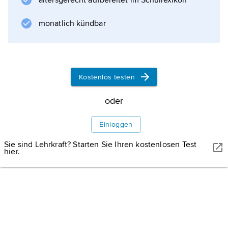
altersgerecht aufbereitet im Schullexikon
monatlich kündbar
Kostenlos testen
oder
Einloggen
Sie sind Lehrkraft? Starten Sie Ihren kostenlosen Test
hier.
WISSENMEDIA, GÜTERSLOH
Karte: Historisches Viertel von Valparaíso