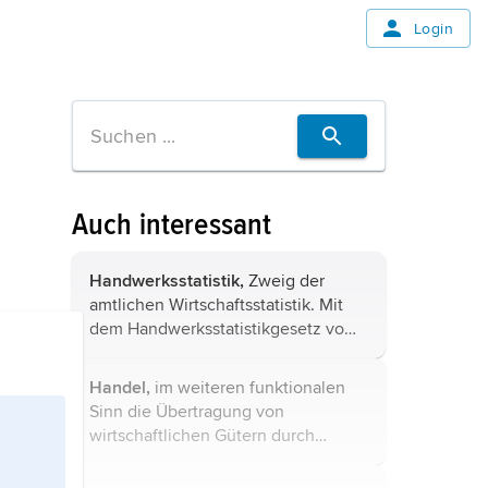
Login
Auch interessant
Handwerksstatistik,
Zweig der
amtlichen Wirtschaftsstatistik. Mit
dem Handwerksstatistikgesetz vom
7. 3. 1994 wurde ein aufeinander
abgestimmtes System laufender und
Handel,
im weiteren funktionalen
mehrjähriger Erhebungen
Sinn die Übertragung von
geschaffen. ...
wirtschaftlichen Gütern durch
Haushalte oder Unternehmen auf
ein anderes Wirtschaftssubjekt.