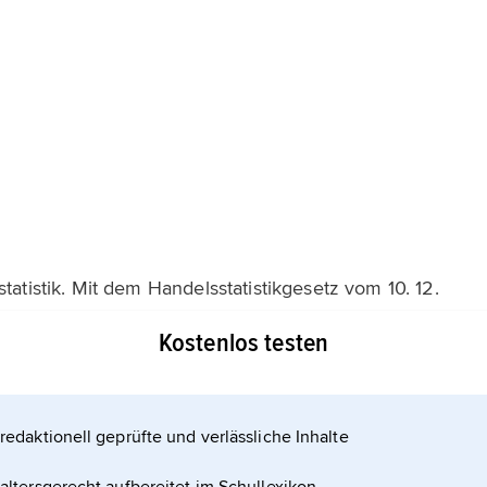
tatistik. Mit dem Handelsstatistikgesetz vom 10. 12.
ystem monatlicher, jährlicher und fünfjähriger
Kostenlos testen
aststättenzählung (HGZ) mit langfristiger
nahme dar, beschränkt sich aber auf die Erfassung
gung und
redaktionell geprüfte und verlässliche Inhalte